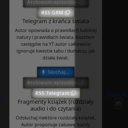
Archiwum epizodów
RSS GRM
Telegram z krańca świata
Autor opowiada o prawidłach ludzkiej
natury i prawidłach świata. Kosztem
zasięgów na YT autor całkowicie
ignoruje kwestie tabu i tłumaczy, jak
działa świat.
Słuchaj...
Archiwum epizodów
RSS Telegram
Rozdziały
ty
Fragmenty książek (rozdziały
audio i do czytania)
Odsłuchaj niektóre rozdziały książek.
Autor proponuje zabawę: każdy