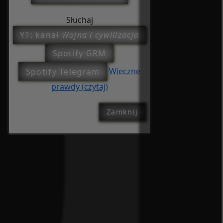
Słuchaj
YT: kanał
Wojna i cywilizacja
Spotify GRM
Spotify Telegram
Wieczne
prawdy (czytaj)
Zamknij