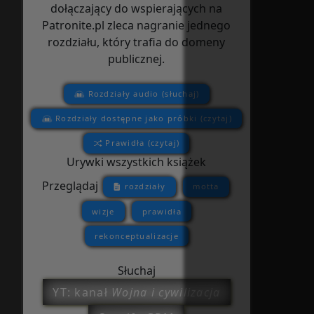
dołączający do wspierających na
Patronite.pl zleca nagranie jednego
rozdziału, który trafia do domeny
publicznej.
Rozdziały audio (słuchaj)
Rozdziały dostępne jako próbki (czytaj)
Prawidła (czytaj)
Urywki wszystkich książek
Przeglądaj
rozdziały
motta
wizje
prawidła
rekonceptualizacje
Słuchaj
YT: kanał
Wojna i cywilizacja