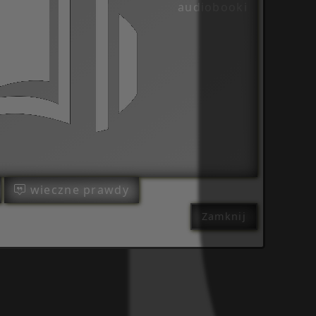
audiobooki
wieczne prawdy
Zamknij