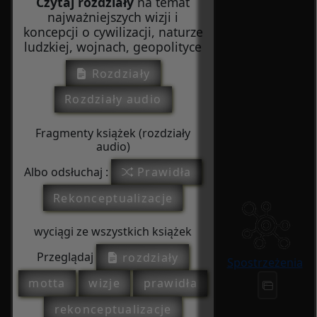
Czytaj rozdziały
na temat
najważniejszych wizji i
koncepcji o cywilizacji, naturze
ludzkiej, wojnach, geopolityce
Rozdziały
Rozdziały audio
Fragmenty książek (rozdziały
audio)
Albo odsłuchaj :
Prawidła
Rekonceptualizacje
wyciągi ze wszystkich książek
Przeglądaj
rozdziały
Spostrzeżenia
motta
wizje
prawidła
rekonceptualizacje