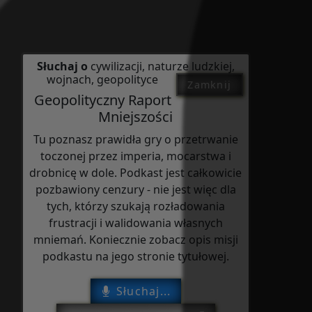
Słuchaj o
cywilizacji, naturze ludzkiej,
wojnach, geopolityce
Zamknij
Geopolityczny Raport
Mniejszości
Tu poznasz prawidła gry o przetrwanie
toczonej przez imperia, mocarstwa i
drobnicę w dole. Podkast jest całkowicie
pozbawiony cenzury - nie jest więc dla
tych, którzy szukają rozładowania
frustracji i walidowania własnych
mniemań. Koniecznie zobacz opis misji
podkastu na jego stronie tytułowej.
Słuchaj...