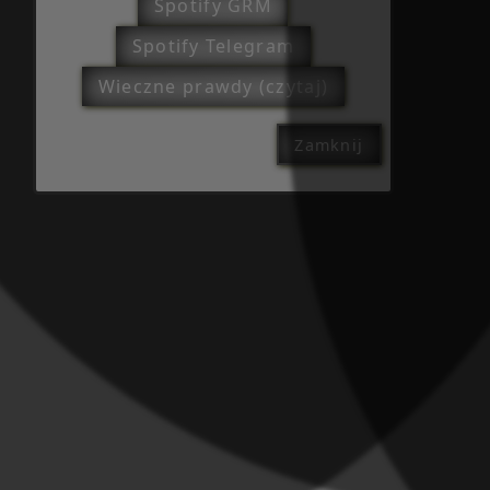
Spotify GRM
Spotify Telegram
Wieczne prawdy (czytaj)
Zamknij