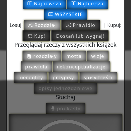
Najnowsza
Najbliższa
WSZYSTKIE
Losuj:
Rozdział
Prawidlo
|| Kupuj:
Kup!
Dostań lub wygraj!
Przeglądaj rzeczy z wszystkich książek
rozdziały
motta
wizje
prawidła
rekonceptualizacje
hieroglify
przypisy
spisy treści
opisy jednozdaniowe
Słuchaj
podkasty