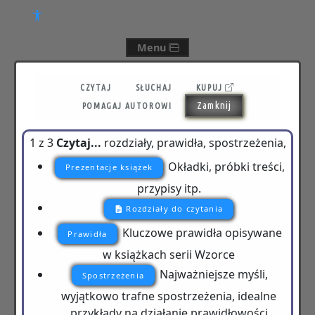
Menu
CZYTAJ
SŁUCHAJ
KUPUJ
Zamknij
POMAGAJ AUTOROWI
1 z 3
Czytaj...
rozdziały, prawidła, spostrzeżenia,
Okładki, próbki treści,
Prezentacje książek
przypisy itp.
Rozdziały do czytania
Kluczowe prawidła opisywane
Prawidła
w książkach serii Wzorce
Najważniejsze myśli,
Spostrzeżenia
wyjątkowo trafne spostrzeżenia, idealne
przykłady na działanie prawidłowości