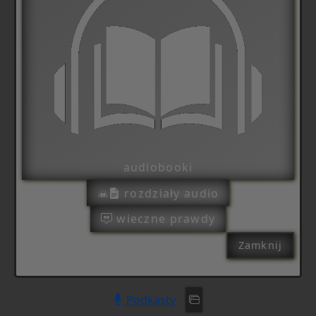
audiobooki
rozdziały audio
wieczne prawdy
Zamknij
Podkasty