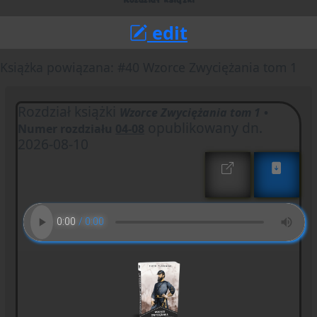
edit
Książka powiązana: #40 Wzorce Zwyciężania tom 1
Rozdział książki
Wzorce Zwyciężania tom 1
•
opublikowany dn.
Numer rozdziału
04-08
2026-08-10