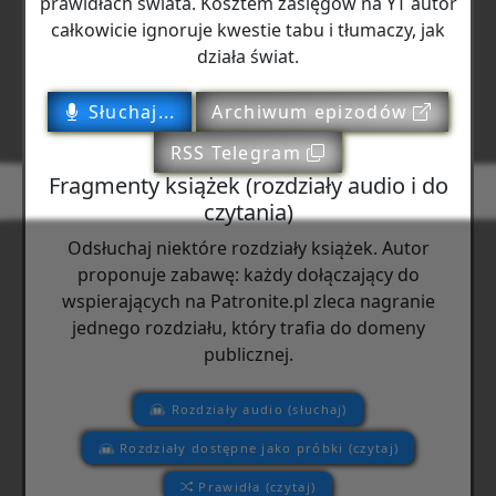
prawidłach świata. Kosztem zasięgów na YT autor
całkowicie ignoruje kwestie tabu i tłumaczy, jak
działa świat.
Słuchaj...
Archiwum epizodów
RSS Telegram
Fragmenty książek (rozdziały audio i do
czytania)
Odsłuchaj niektóre rozdziały książek. Autor
proponuje zabawę: każdy dołączający do
wspierających na Patronite.pl zleca nagranie
jednego rozdziału, który trafia do domeny
publicznej.
Rozdziały audio (słuchaj)
Rozdziały dostępne jako próbki (czytaj)
Prawidła (czytaj)