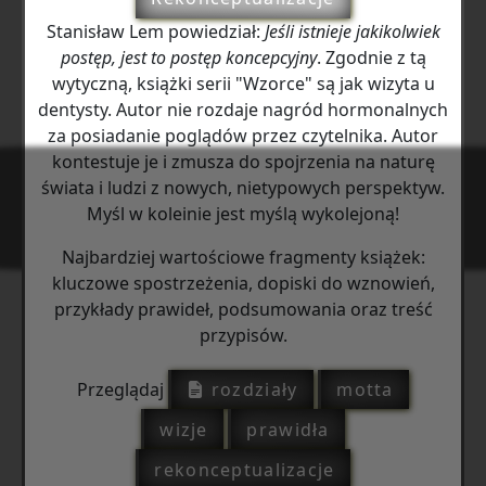
Stanisław Lem powiedział:
Jeśli istnieje jakikolwiek
postęp, jest to postęp koncepcyjny
. Zgodnie z tą
wytyczną, książki serii "Wzorce" są jak wizyta u
dentysty. Autor nie rozdaje nagród hormonalnych
za posiadanie poglądów przez czytelnika. Autor
kontestuje je i zmusza do spojrzenia na naturę
świata i ludzi z nowych, nietypowych perspektyw.
Myśl w koleinie jest myślą wykolejoną!
Najbardziej wartościowe fragmenty książek:
kluczowe spostrzeżenia, dopiski do wznowień,
przykłady prawideł, podsumowania oraz treść
przypisów.
Przeglądaj
rozdziały
motta
wizje
prawidła
rekonceptualizacje