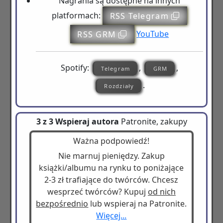
Nagrania są dostępne na innych
platformach:
RSS Telegram
RSS GRM
YouTube
Spotify:
,
,
Telegram
GRM
.
Rozdziały
3 z 3 Wspieraj autora
Patronite, zakupy
Ważna podpowiedź!
Nie marnuj pieniędzy. Zakup
książki/albumu na rynku to poniżające
2-3 zł trafiające do twórców. Chcesz
wesprzeć twórców? Kupuj
od nich
bezpośrednio
lub wspieraj na Patronite.
Więcej...