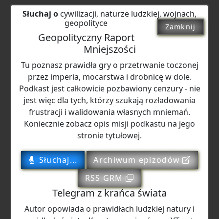
Słuchaj o
cywilizacji, naturze ludzkiej, wojnach,
geopolityce
Zamknij
Geopolityczny Raport
Mniejszości
Tu poznasz prawidła gry o przetrwanie toczonej
przez imperia, mocarstwa i drobnicę w dole.
Podkast jest całkowicie pozbawiony cenzury - nie
jest więc dla tych, którzy szukają rozładowania
frustracji i walidowania własnych mniemań.
Koniecznie zobacz opis misji podkastu na jego
stronie tytułowej.
Słuchaj...
Archiwum epizodów
RSS GRM
Telegram z krańca świata
Autor opowiada o prawidłach ludzkiej natury i