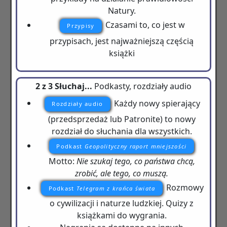
Natury.
Czasami to, co jest w
Przypisy
przypisach, jest najważniejszą częścią
książki
2 z 3 Słuchaj...
Podkasty, rozdziały audio
Każdy nowy spierający
Rozdziały audio
(przedsprzedaż lub Patronite) to nowy
rozdział do słuchania dla wszystkich.
Podkast
Geopolityczny raport mniejszości
Motto:
Nie szukaj tego, co państwa chcą,
zrobić, ale tego, co muszą.
Rozmowy
Podkast
Telegram z krańca świata
o cywilizacji i naturze ludzkiej. Quizy z
książkami do wygrania.