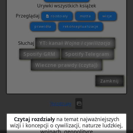
Urywki wszystkich książek
Przeglądaj
rozdziały
motta
wizje
prawidła
rekonceptualizacje
Słuchaj
YT: kanał
Wojna i cywilizacja
Spotify GRM
Spotify Telegram
Wieczne prawdy (czytaj)
Zamknij
Rozdziały
Czytaj rozdziały
na temat najważniejszych
wizji i koncepcji o cywilizacji, naturze ludzkiej,
wojnach, geopolityce