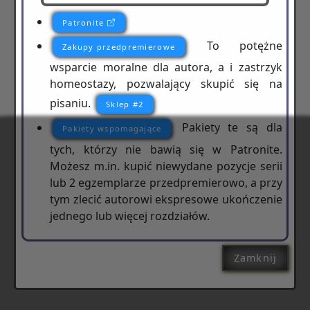
Patronite
To potężne
Zakupy przedpremierowe
wsparcie moralne dla autora, a i zastrzyk
homeostazy, pozwalający skupić się na
pisaniu.
Sklep #2
Pakiety te są dla
Pakiety wspomagające
tych, którzy nie bawią się w Patronite.
Możesz m.in. kupić niewydane pozycje serii
lub 2 egzemplarze przedpremierowo, a przy
tym zlecić autorowi ekspresowe ukończenie
jednego lub więcej rozdziałów.
Zamknij