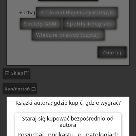
Słuchaj
YT: kanał
Wojna i cywilizacja
Spotify GRM
Spotify Telegram
Wieczne prawdy (czytaj)
Zamknij
Sklep
Kup/dostań
Książki autora: gdzie kupić, gdzie wygrać?
Staraj się kupować bezpośrednio od
autora
Posłuchaj podkastu o patologiach