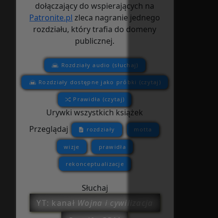
dołączający do wspierających na
Patronite.pl
zleca nagranie jednego
rozdziału, który trafia do domeny
publicznej.
Rozdziały audio (słuchaj)
Rozdziały dostępne jako próbki (czytaj)
Prawidła (czytaj)
Urywki wszystkich książek
Przeglądaj
rozdziały
motta
wizje
prawidła
rekonceptualizacje
Słuchaj
YT: kanał
Wojna i cywilizacja