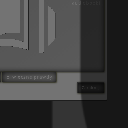
audiobooki
wieczne prawdy
Zamknij