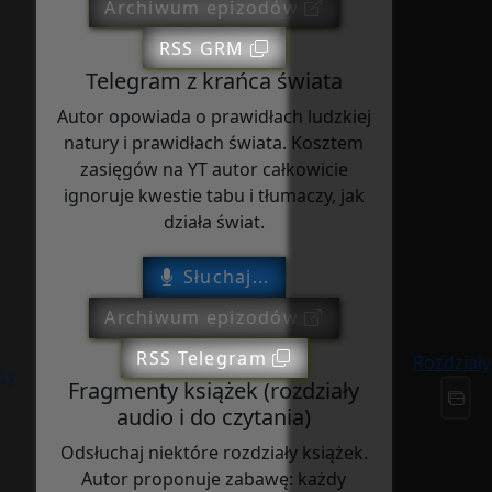
Archiwum epizodów
RSS GRM
Telegram z krańca świata
Autor opowiada o prawidłach ludzkiej
natury i prawidłach świata. Kosztem
zasięgów na YT autor całkowicie
ignoruje kwestie tabu i tłumaczy, jak
działa świat.
Słuchaj...
Archiwum epizodów
RSS Telegram
Rozdziały
ty
Fragmenty książek (rozdziały
audio i do czytania)
Odsłuchaj niektóre rozdziały książek.
Autor proponuje zabawę: każdy