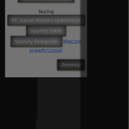
Słuchaj
YT: kanał
Wojna i cywilizacja
Spotify GRM
Spotify Telegram
Wieczne
prawdy (czytaj)
Zamknij