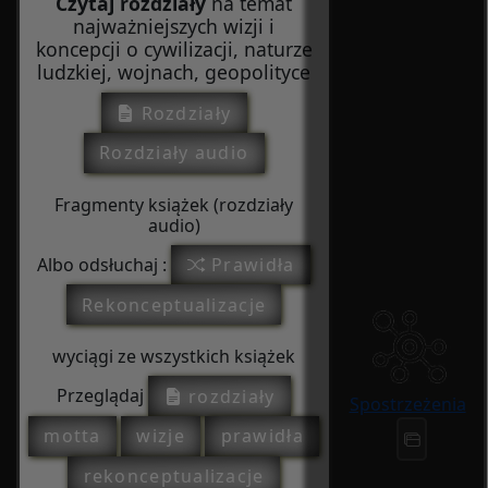
Czytaj rozdziały
na temat
najważniejszych wizji i
koncepcji o cywilizacji, naturze
ludzkiej, wojnach, geopolityce
Rozdziały
Rozdziały audio
Fragmenty książek (rozdziały
audio)
Albo odsłuchaj :
Prawidła
Rekonceptualizacje
wyciągi ze wszystkich książek
Przeglądaj
rozdziały
Spostrzeżenia
motta
wizje
prawidła
rekonceptualizacje