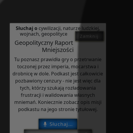
Słuchaj o
cywilizacji, naturze ludzkiej,
wojnach, geopolityce
Zamknij
Geopolityczny Raport
Mniejszości
Tu poznasz prawidła gry o przetrwanie
toczonej przez imperia, mocarstwa i
drobnicę w dole. Podkast jest całkowicie
pozbawiony cenzury - nie jest więc dla
tych, którzy szukają rozładowania
frustracji i walidowania własnych
mniemań. Koniecznie zobacz opis misji
podkastu na jego stronie tytułowej.
Słuchaj...