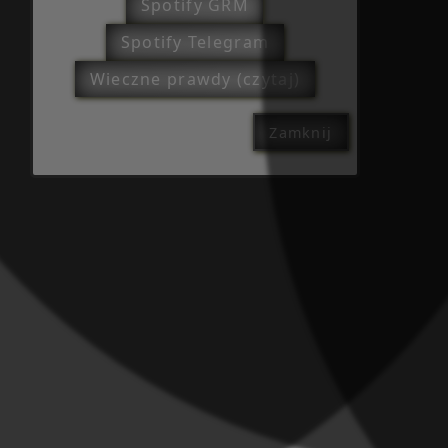
Spotify GRM
Spotify Telegram
Wieczne prawdy (czytaj)
Zamknij