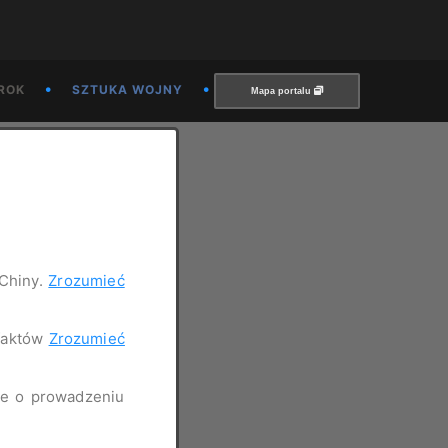
•
•
ROK
SZTUKA WOJNY
Mapa portalu
 Chiny.
Zrozumieć
 faktów
Zrozumieć
nie o prowadzeniu