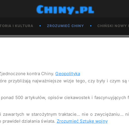
Chiny.pl
•
•
TORIA I KULTURA
ZROZUMIEĆ CHINY
CHIŃSKI NOWY 
Zjednoczone kontra Chiny.
Geopolityka
tóre przybliżają najważniejsze wizje tego, czy były i czym są
o ponad 500 artykułów, opisów ciekawostek i fascynuyjących
 zawartych w starożytnym traktacie... nie o zwyciężaniu... 
o prawideł działania świata.
Zrozumieć Sztukę wojny