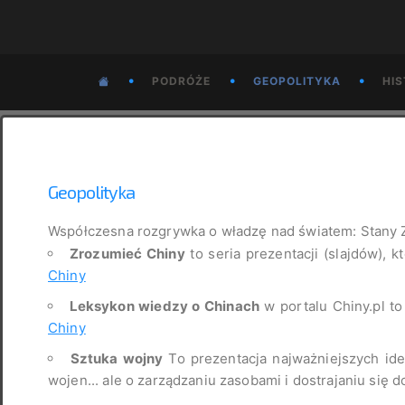
•
•
•
PODRÓŻE
GEOPOLITYKA
HIS
Geopolityka
Współczesna rozgrywka o władzę nad światem: Stany 
Zrozumieć Chiny
to seria prezentacji (slajdów), k
Chiny
Leksykon wiedzy o Chinach
w portalu Chiny.pl t
Chiny
Sztuka wojny
To prezentacja najważniejszych idei
wojen... ale o zarządzaniu zasobami i dostrajaniu się d