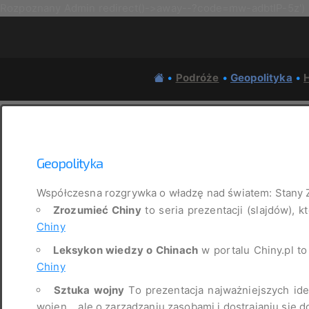
Rozpoznany Admin redirect()->away--?code=mw-adbtIP-5z')
•
Podróże
•
Geopolityka
•
H
Geopolityka
Współczesna rozgrywka o władzę nad światem: Stany 
Zrozumieć Chiny
to seria prezentacji (slajdów), k
Chiny
Leksykon wiedzy o Chinach
w portalu Chiny.pl t
Chiny
Sztuka wojny
To prezentacja najważniejszych idei
wojen... ale o zarządzaniu zasobami i dostrajaniu się d