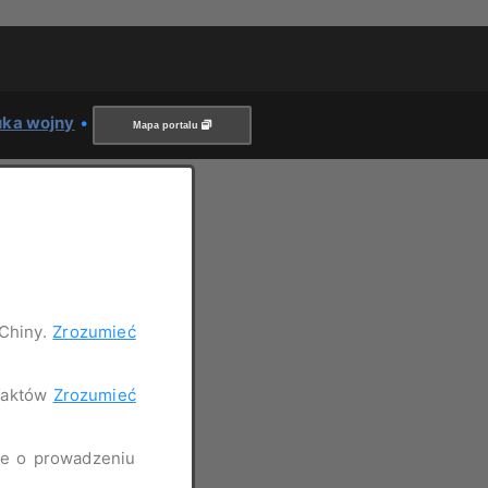
uka wojny
•
Mapa portalu
 Chiny.
Zrozumieć
 faktów
Zrozumieć
nie o prowadzeniu