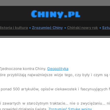
Chiny.pl
istoria i kultura
•
Zrozumieć Chiny
•
Chiński nowy rok
•
Szt
Zjednoczone kontra Chiny.
Geopolityka
tóre przybliżają najważniejsze wizje tego, czy były i czym są
o ponad 500 artykułów, opisów ciekawostek i fascynuyjących
 zawartych w starożytnym traktacie... nie o zwyciężaniu... 
o prawideł działania świata.
Zrozumieć Sztukę wojny